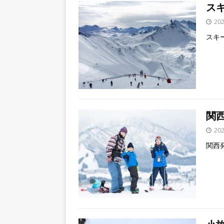
ス
20
スキ
関
20
関西