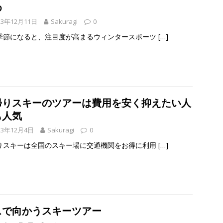
め
23年12月11日
Sakuragi
0
季節になると、注目度が高まるウィンタースポーツ
[…]
帰りスキーのツアーは費用を安く抑えたい人
も人気
23年12月4日
Sakuragi
0
りスキーは全国のスキー場に交通機関をお得に利用
[…]
スで向かうスキーツアー