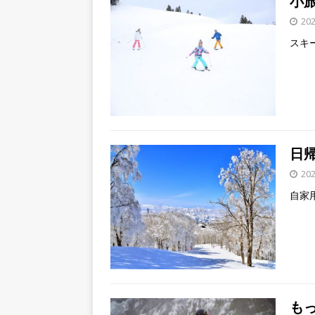
小
20
スキ
日
20
自家
も