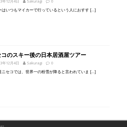
23年12月4日
Sakuragi
0
ーはいつもマイカーで行っているという人におすす
[…]
セコのスキー後の日本居酒屋ツアー
23年12月4日
Sakuragi
0
道ニセコでは、世界一の粉雪が降ると言われていま
[…]
es