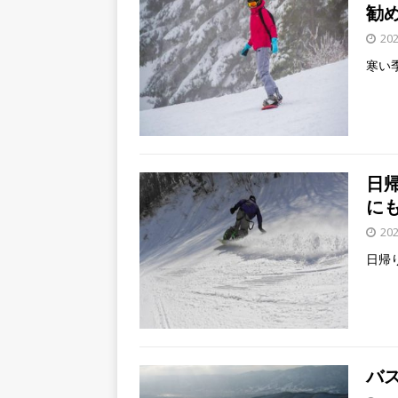
勧
20
寒い
日
に
20
日帰
バ