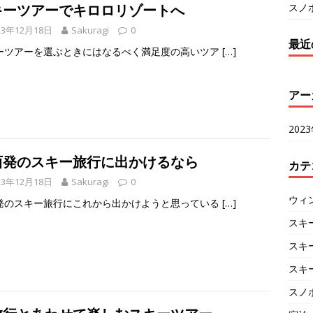
スノ
キーツアーでキロロリゾートへ
23年12月18日
Sakuragi
0
最近
ーツアーを選ぶときにはなるべく満足度の高いツア
[…]
アー
202
西発のスキー旅行に出かけるなら
カテ
23年12月18日
Sakuragi
0
ウィ
発のスキー旅行にこれから出かけようと思っている
[…]
スキ
スキ
スキ
スノ