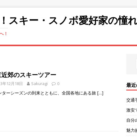
！スキー・スノボ愛好家の憧
へ！
東近郊のスキーツアー
23年12月18日
Sakuragi
0
最近
ンターシーズンの到来とともに、全国各地にある旅
[…]
交通
激安
自分
魅力