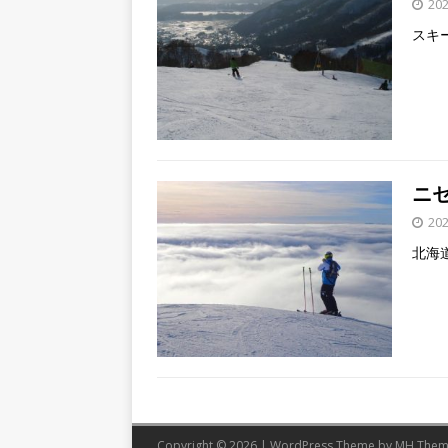
20
スキ
ニ
20
北海
Copyright © 2026 | WordPress Theme by
MH Them